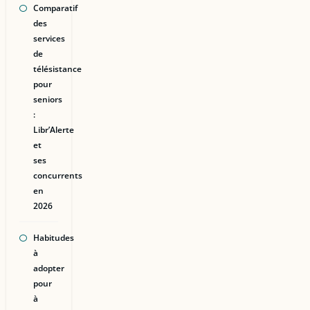
Comparatif
des
services
de
télésistance
pour
seniors
:
Libr’Alerte
et
ses
concurrents
en
2026
Habitudes
à
adopter
pour
à