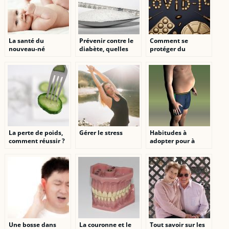
La santé du
Prévenir contre le
Comment se
nouveau-né
diabète, quelles
protéger du
commence durant
précautions
coronavirus?
la grossesse
prendre?
La perte de poids,
Gérer le stress
Habitudes à
comment réussir ?
adopter pour à
réduire la graisse
abdominale
Une bosse dans
La couronne et le
Tout savoir sur les