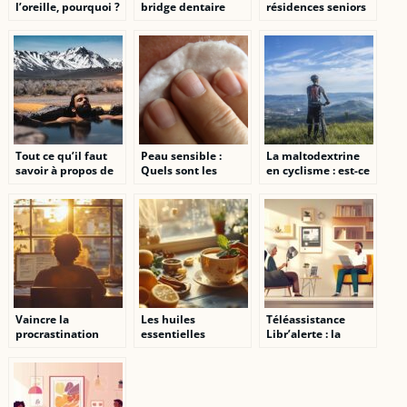
l’oreille, pourquoi ?
bridge dentaire
résidences seniors
Tout ce qu’il faut
Peau sensible :
La maltodextrine
savoir à propos de
Quels sont les
en cyclisme : est-ce
la crénothérapie ou
produits
utile ?
thermalisme
cosmetiques a
privilegier ?
Vaincre la
Les huiles
Téléassistance
procrastination
essentielles
Libr’alerte : la
grâce à la volonté
miracles contre la
solution complète
mauvaise haleine
pour lutter contre
l’isolement des
personnes âgées