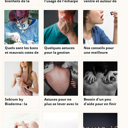
bienfaits de la
l’usage de l’écharpe
ventre et autour de
pressothérapie tout
de portage sans
la taille, les
en restant chez soi
nœud et conseils de
techniques
choix
naturelles efficaces
et sans sport
Quels sont les bons
Quelques astuces
Nos conseils pour
et mauvais cotes de
pour la gestion
une meilleure
la chirurgie
efficace de la boule
experience avec le
esthetique pour le
dans la gorge en
CBD
corps et la sante ?
situation de stress
Sebium by
Astuces pour ne
Besoin d’un peu
Bioderma : la
plus se lever avec le
d’aide pour en finir
solution ideale pour
dos en compote
avec votre mal de
une peau saine et
dos ? Lisez ceci.
equilibree