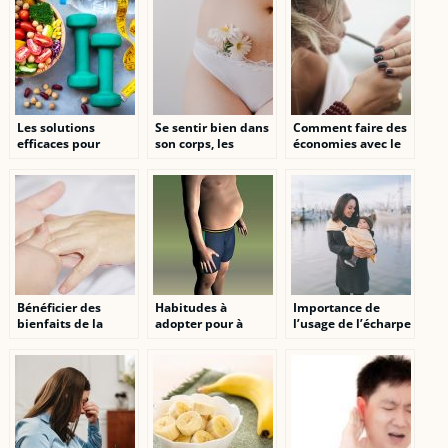
Les solutions
Se sentir bien dans
Comment faire des
efficaces pour
son corps, les
économies avec le
favoriser la perte
étapes importantes.
tabac ?
du poids
Bénéficier des
Habitudes à
Importance de
bienfaits de la
adopter pour à
l’usage de l’écharpe
pressothérapie tout
réduire la graisse
de portage sans
en restant chez soi
abdominale
nœud et conseils de
choix