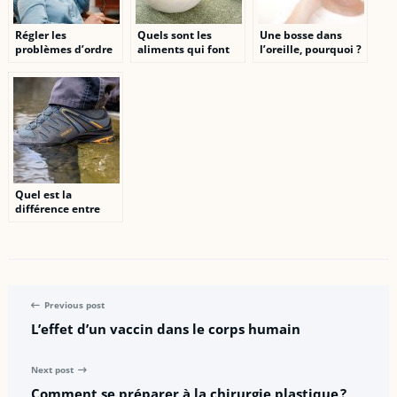
Régler les
Quels sont les
Une bosse dans
problèmes d’ordre
aliments qui font
l’oreille, pourquoi ?
psychologique et
grossir ?
émotionnel grâce à
la bioénergie
Quel est la
différence entre
basket de sécurité
et chaussure de
sécurité classique ?
Previous post
L’effet d’un vaccin dans le corps humain
Next post
Comment se préparer à la chirurgie plastique ?