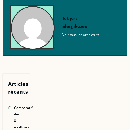
Écrit par :
alergikozeu
Voir tous les articles
Articles
récents
Comparatif
des
8
meilleurs