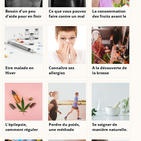
Besoin d’un peu
Ce que vous pouvez
La consommation
d’aide pour en finir
faire contre un mal
des fruits avant le
avec votre mal de
de dos
repas: risquée ou
dos ? Lisez ceci.
recommandée?
Etre malade en
Connaître ses
A la découverte de
Hiver
allergies
la brosse
nettoyante visage
L’épilepsie,
Perdre du poids,
Se soigner de
comment réguler
une méthode
manière naturelle.
les crises ?
miracle ?