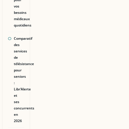
vos
besoins
médicaux
quotidiens
Comparatif
des
services
de
télésistance
pour
seniors
:
Libr’Alerte
et
ses
concurrents
en
2026