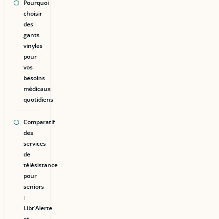
Pourquoi
choisir
des
gants
vinyles
pour
vos
besoins
médicaux
quotidiens
Comparatif
des
services
de
télésistance
pour
seniors
:
Libr’Alerte
et