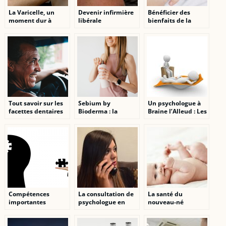
La Varicelle, un
Devenir infirmière
Bénéficier des
moment dur à
libérale
bienfaits de la
passer
pressothérapie tout
en restant chez soi
Tout savoir sur les
Sebium by
Un psychologue à
facettes dentaires
Bioderma : la
Braine l’Alleud : Les
solution ideale pour
caractéristiques
une peau saine et
d’un bon
equilibree
psychologue
Compétences
La consultation de
La santé du
importantes
psychologue en
nouveau-né
requises à un
ligne, à une
commence durant
psychologue : Votre
alternative
la grossesse