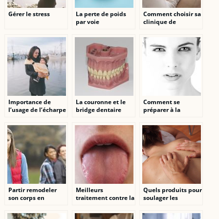
Gérer le stress
La perte de poids
Comment choisir sa
par voie
clinique de
médicamenteuse,
médecine
une fausse bonne
esthétique ?
idée ?
Importance de
La couronne et le
Comment se
l’usage de l’écharpe
bridge dentaire
préparer à la
de portage sans
chirurgie
nœud et conseils de
plastique ?
choix
Partir remodeler
Meilleurs
Quels produits pour
son corps en
traitement contre la
soulager les
Tunisie
mycose de la
douleurs
langue
musculaires ?