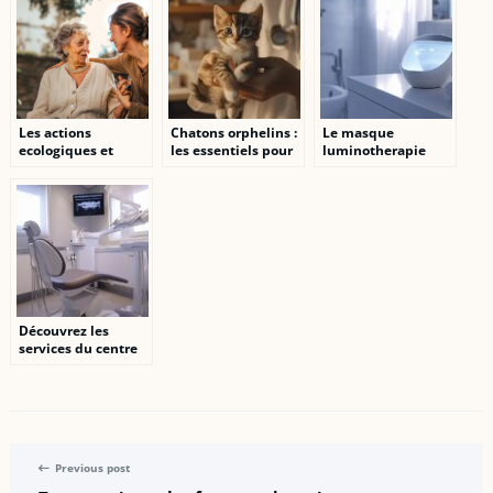
Les actions
Chatons orphelins :
Le masque
ecologiques et
les essentiels pour
luminotherapie
durables en
créer une nurserie
Neutrogena :
residence senior :
d’urgence à la
comparatif des prix
un engagement
maison
et alternatives
pour l’avenir
moins cheres
Découvrez les
services du centre
médico dentaire
Balexert à Genève
Previous post