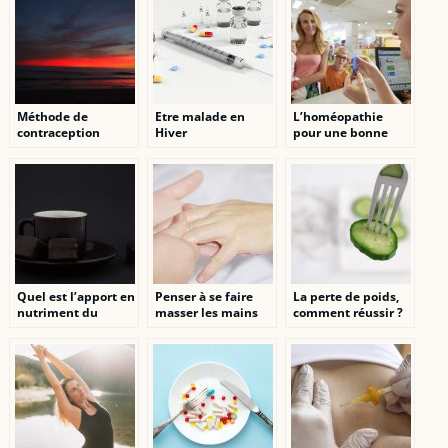
psychologue à
intéressante
Forest
Méthode de
Etre malade en
L’homéopathie
contraception
Hiver
pour une bonne
feminine : Les
santé
contraceptifs oraux
combinés
Quel est l’apport en
Penser à se faire
La perte de poids,
nutriment du
masser les mains
comment réussir ?
chocolat noir dans
pour votre bien-
notre organisme ?
être.