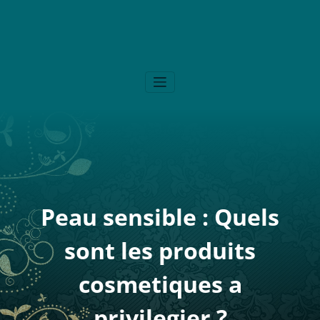
Alergikozeu
Blog Santé – Bien-Être
Peau sensible : Quels
sont les produits
cosmetiques a
privilegier ?