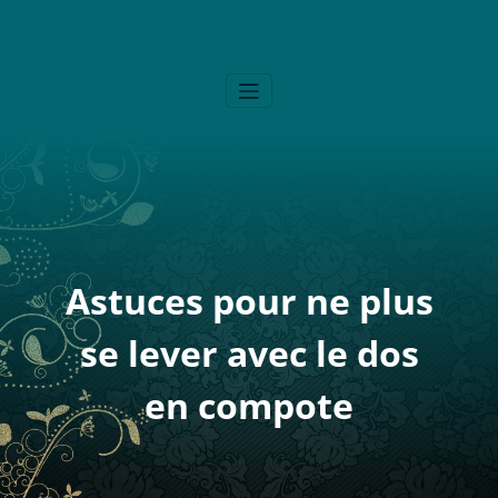
Alergikozeu
Blog Santé – Bien-Être
Astuces pour ne plus
se lever avec le dos
en compote