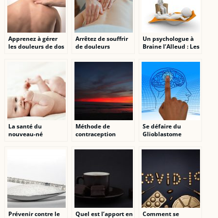
Apprenez à gérer
Arrêtez de souffrir
Un psychologue à
les douleurs de dos
de douleurs
Braine l’Alleud : Les
en lisant ceci
dorsales avec mes
caractéristiques
conseils approuvés
d’un bon
psychologue
La santé du
Méthode de
Se défaire du
nouveau-né
contraception
Glioblastome
commence durant
feminine : Les
la grossesse
contraceptifs oraux
combinés
Prévenir contre le
Quel est l’apport en
Comment se