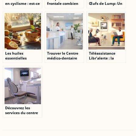
en cyclisme : est-ce
frontale combien
Œufs de Lump: Un
utile ?
ajouter : 5 règles
Tresor Marin Leger
clés à savoir
et Nutritif
Les huiles
Trouver le Centre
Téléassistance
essentielles
médico-dentaire
Libr’alerte : la
miracles contre la
Balexert-Genève :
solution complète
mauvaise haleine
Adresse et contact
pour lutter contre
validés par les avis
l’isolement des
patients
personnes âgées
Découvrez les
services du centre
médico dentaire
Balexert à Genève