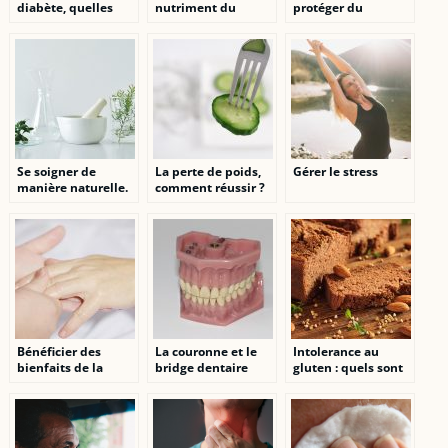
diabète, quelles
nutriment du
protéger du
précautions
chocolat noir dans
coronavirus?
prendre?
notre organisme ?
Se soigner de
La perte de poids,
Gérer le stress
manière naturelle.
comment réussir ?
Bénéficier des
La couronne et le
Intolerance au
bienfaits de la
bridge dentaire
gluten : quels sont
pressothérapie tout
les signes et
en restant chez soi
traitements
appropries ?