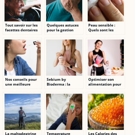
Tout savoir sur les
Quelques astuces
Peau sensible :
facettes dentaires
pour la gestion
Quels sont les
efficace de la boule
produits
dans la gorge en
cosmetiques a
situation de stress
privilegier ?
Nos conseils pour
Sebium by
Optimiser son
une meilleure
Bioderma : la
alimentation pour
experience avec le
solution ideale pour
exceller en fitnesse
CBD
une peau saine et
equilibree
La maltodextrine
Temperature
Les Calories des