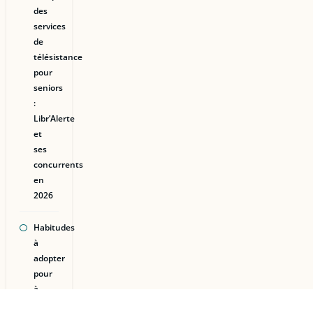
des
services
de
télésistance
pour
seniors
:
Libr’Alerte
et
ses
concurrents
en
2026
Habitudes
à
adopter
pour
à
réduire