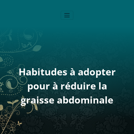
Alergikozeu
Blog Santé – Bien-Être
Habitudes à adopter
pour à réduire la
graisse abdominale