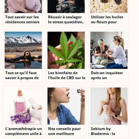
Tout savoir sur les
Réussir à soulager
Utiliser les huiles
résidences seniors
le stress quotidien,
ou fleurs pour
comment y
favoriser son bien-
parvenir ?
etre
Tout ce qu’il faut
Les bienfaits de
Doit-on inquiéter
savoir à propos de
l’huile de CBD sur le
après un
la crénothérapie ou
corps
insuffisance
thermalisme
cardiaque à 80 ans ?
L’aromathérapie un
Nos conseils pour
Sebium by
complément utile à
une meilleure
Bioderma : la
la médecine
experience avec le
solution ideale pour