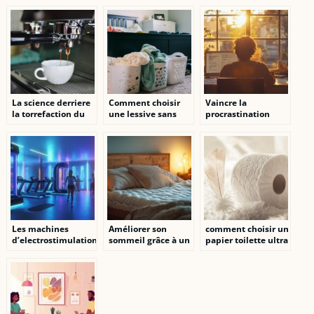
CBD
une peau saine et
equilibree
La science derriere
Comment choisir
Vaincre la
la torrefaction du
une lessive sans
procrastination
cafe : Comment ca
phosphates pour
grâce à la volonté
marche ?
respecter
l’environnement ?
Les machines
Améliorer son
comment choisir un
d’electrostimulation
sommeil grâce à un
papier toilette ultra
les plus efficaces
matelas adapté :
soft pour peaux
pour perdre du
tout savoir sur le
sensibles ?
poids
sujet