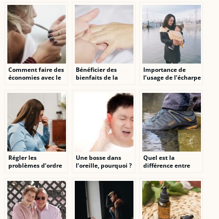
Comment faire des
Bénéficier des
Importance de
économies avec le
bienfaits de la
l’usage de l’écharpe
tabac ?
pressothérapie tout
de portage sans
en restant chez soi
nœud et conseils de
choix
Régler les
Une bosse dans
Quel est la
problèmes d’ordre
l’oreille, pourquoi ?
différence entre
psychologique et
basket de sécurité
émotionnel grâce à
et chaussure de
la bioénergie
sécurité classique ?