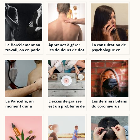
Le Harcèlement au
Apprenez à gérer
La consultation de
travail, on en parle
les douleurs de dos
psychologue en
?
en lisant ceci
ligne, à une
alternative
intéressante
La Varicelle, un
L’excès de graisse
Les derniers bilans
moment dur à
est un problème de
du coronavirus
passer
santé qui est réel et
même chez les
femmes