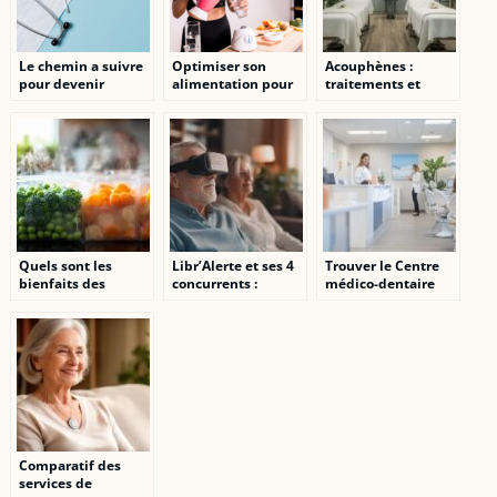
Le chemin a suivre
Optimiser son
Acouphènes :
pour devenir
alimentation pour
traitements et
medecin
exceller en fitnesse
solutions naturelles
pour retrouver le
silence
Quels sont les
Libr’Alerte et ses 4
Trouver le Centre
bienfaits des
concurrents :
médico-dentaire
légumes surgelés
Comparatif 2026
Balexert-Genève :
pour l’alimentation
des meilleures
Adresse et contact
quotidienne ?
solutions de
validés par les avis
téléassistance pour
patients
seniors
Comparatif des
services de