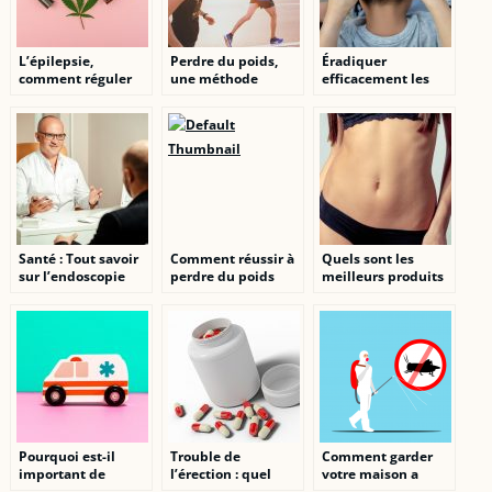
L’épilepsie,
Perdre du poids,
Éradiquer
comment réguler
une méthode
efficacement les
les crises ?
miracle ?
poux naturellement
Santé : Tout savoir
Comment réussir à
Quels sont les
sur l’endoscopie
perdre du poids
meilleurs produits
rapidement ?
minceur pour la
diète keto ?
Pourquoi est-il
Trouble de
Comment garder
important de
l’érection : quel
votre maison a
s’équiper d’un
traitement choisir
l’abri des parasites.