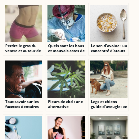
défibrillateur ?
pour améliorer son
érection
Perdre le gras du
Quels sont les bons
Le son d’avoine : un
ventre et autour de
et mauvais cotes de
concentré d’atouts
la taille, les
la chirurgie
santé
techniques
esthetique pour le
naturelles efficaces
corps et la sante ?
et sans sport
Tout savoir sur les
Fleurs de cbd : une
Legs et chiens
facettes dentaires
alternative
guide d’aveugle : ce
naturelle pour un
qu’il faut savoir sur
bien-etre optimal
la transmission de
votre heritage