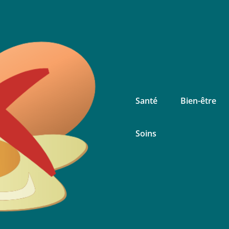
Santé
Bien-être
Alergikozeu
Blog Santé – Bien-Être
Soins