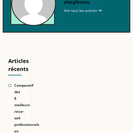
alergikozeu
Voir tous les articles
Articles
récents
Comparatif
des
8
meilleurs
rince-
oeil
professionnels
en