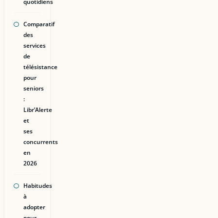
quotidiens
Comparatif
des
services
de
télésistance
pour
seniors
:
Libr’Alerte
et
ses
concurrents
en
2026
Habitudes
à
adopter
pour