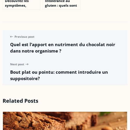
Découvrez les
Intolerance au
symptômes,
gluten : quels sont
préventions et
les signes et
traitement des
traitements
allergies
appropries ?
alimentaires
Previous post
Quel est l’apport en nutriment du chocolat noir
dans notre organisme ?
Next post
Bout plat ou pointu: comment introduire un
suppositoire?
Related Posts