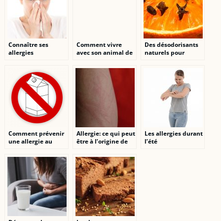
Connaître ses
Comment vivre
Des désodorisants
allergies
avec son animal de
naturels pour
compagnie quand
purifier vos
on y est allergique ?
intérieurs
Comment prévenir
Allergie: ce qui peut
Les allergies durant
une allergie au
être à l’origine de
l’été
lactose?
l’urticaire