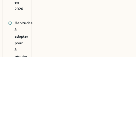
en
2026
Habitudes
à
adopter
pour
à
réduire
la
graisse
abdominale