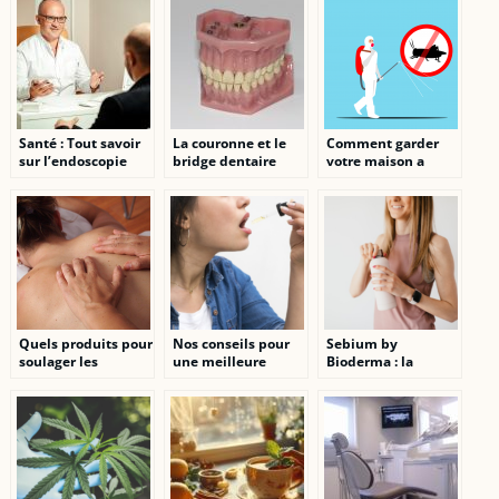
choix
Santé : Tout savoir
La couronne et le
Comment garder
sur l’endoscopie
bridge dentaire
votre maison a
l’abri des parasites.
Quels produits pour
Nos conseils pour
Sebium by
soulager les
une meilleure
Bioderma : la
douleurs
experience avec le
solution ideale pour
musculaires ?
CBD
une peau saine et
equilibree