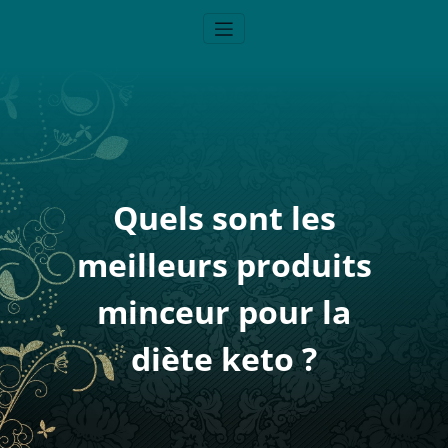
Alergikozeu
Blog Santé – Bien-Être
Quels sont les
meilleurs produits
minceur pour la
diète keto ?