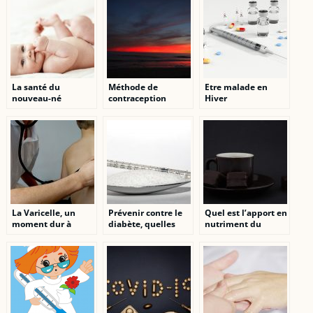
psychologue
psychologue à
intéressante
Forest
La santé du
Méthode de
Etre malade en
nouveau-né
contraception
Hiver
commence durant
feminine : Les
la grossesse
contraceptifs oraux
combinés
La Varicelle, un
Prévenir contre le
Quel est l’apport en
moment dur à
diabète, quelles
nutriment du
passer
précautions
chocolat noir dans
prendre?
notre organisme ?