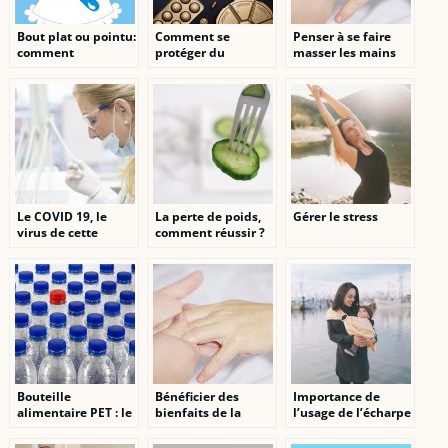
Bout plat ou pointu:
Comment se
Penser à se faire
comment
protéger du
masser les mains
introduire un
coronavirus?
pour votre bien-
suppositoire?
être.
Le COVID 19, le
La perte de poids,
Gérer le stress
virus de cette
comment réussir ?
année 2020 en
France.
Bouteille
Bénéficier des
Importance de
alimentaire PET : le
bienfaits de la
l’usage de l’écharpe
plastique le plus
pressothérapie tout
de portage sans
prisé
en restant chez soi
nœud et conseils de