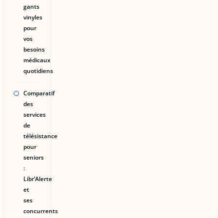
gants
vinyles
pour
vos
besoins
médicaux
quotidiens
Comparatif
des
services
de
télésistance
pour
seniors
:
Libr’Alerte
et
ses
concurrents