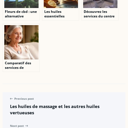
Fleurs de cbd : une
Les huiles
Découvrez les
alternative
essentielles
services du centre
naturelle pour un
miracles contre la
médico dentaire
bien-etre optimal
mauvaise haleine
Balexert à Genève
Comparatif des
services de
télésistance pour
seniors : Libr’Alerte
et ses concurrents
en 2026
Previous post
Les huiles de massage et les autres huiles
vertueuses
Next post