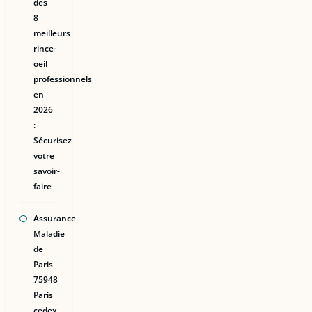
des
8
meilleurs
rince-
oeil
professionnels
en
2026
:
Sécurisez
votre
savoir-
faire
Assurance
Maladie
de
Paris
75948
Paris
cedex